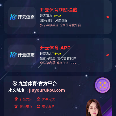
1000T大台面地板成型机（自动回转线）
500T标准冷热一体机
650T标准冷热一体机
650T全自动料车转送形式