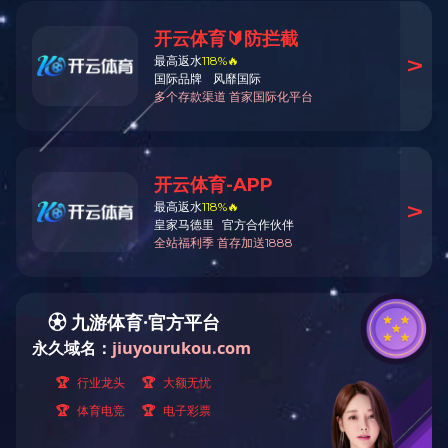
技术热线：13773714328（黄经理）
网址：www.somagrubu.com
传真：0513-82743333
地址：南通市海门区三厂镇厂洪路10号
联系我们
地址：南通市海门区三厂镇厂洪路10号
销售热线：13862866955